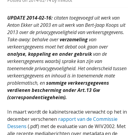
Posted on
2014-02-14
by
mrkoot
UPDATE 2014-02-16:
citaten toegevoegd uit werk van
Anton Ekker uit 2003 en uit werk van Bert-Jaap Koops uit
2013 over de privacygevoeligheid van verkeersgegevens
.
Take-away: behalve over
verzameling
van
verkeersgegevens moet het debat ook gaan over
analyse, koppeling en ander gebruik
van de
verkeersgegevens waarbij sprake kan zijn van
toenemende privacygevoeligheid. Het onderscheid tussen
verkeersgegevens en inhoud is in toenemende mate
problematisch, en
sommige verkeersgegevens
verdienen bescherming onder Art.13 Gw
(correspondentiegeheim)
.
In maart wordt de kabinetsreactie verwacht op het in
december verschenen
rapport van de Commissie
Dessens
(.pdf) met de evaluatie van de WIV2002. Met
alle recente mediaberichten over metadata en de