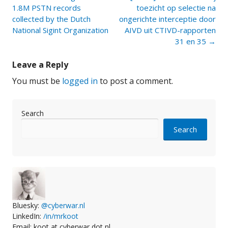
navigation
1.8M PSTN records
toezicht op selectie na
collected by the Dutch
ongerichte interceptie door
National Sigint Organization
AIVD uit CTIVD-rapporten
31 en 35
→
Leave a Reply
You must be
logged in
to post a comment.
Search
Search
Bluesky:
@cyberwar.nl
LinkedIn:
/in/mrkoot
Email: koot at cyberwar dot nl