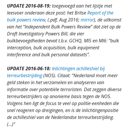
UPDATE 2016-08-19:
toegevoegd aan het lijstje met
leesvoer onderaan deze post: het Britse
Report of the
bulk powers review
, (.pdf, Aug 2016;
mirror
), de uitkomst
van het “Independent Bulk Powers Review” dat ziet op de
Draft Investigatory Powers Bill, die vier
bulkbevoegdheden bevat t.b.v. GCHQ, MI5 en MI6: “bulk
interception, bulk acquisition, bulk equipment
interference and bulk personal datasets”.
UPDATE 2016-06-18:
Inlichtingen achilleshiel bij
terreurbestrijding
(NOS). Citaat: “Nederland moet meer
geld steken in het verzamelen en analyseren van
informatie over potentiële terroristen. Dat zeggen diverse
terreurbestrijders op anonieme basis tegen de NOS.
Volgens hen ligt de focus te veel op politie-eenheden die
snel reageren op dreigingen, en is de inlichtingenpositie
de achilleshiel van de Nederlandse terreurbestrijding.
(…)”