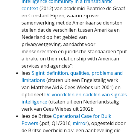
intelligence community in a transatlantic
context
(2012) van academici Beatrice de Graaf
en Constant Hijzen, waarin zij over
samenwerking met de Amerikaanse diensten
stellen dat de verschillen tussen Amerika en
Nederland op het gebied van
privacywetgeving, aandacht voor
mensenrechten en juridische standaarden “put
a brake on their relationship with American
services and agencies”;
lees
Sigint: definition, qualities, problems and
limitations
(citaten uit een Engelstalig werk
van Matthew Aid & Cees Wiebes uit 2001) en
optioneel
De voordelen en nadelen van signals
intelligence
(citaten uit een Nederlandstalig
werk van Cees Wiebes uit 2002);
lees de Britse
Operational Case for Bulk
Powers
(.pdf, Q1/2016;
mirror
), opgesteld door
de Britse overheid n.a.v. een aanbeveling die