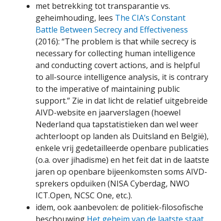
met betrekking tot transparantie vs.
geheimhouding, lees
The CIA’s Constant
Battle Between Secrecy and Effectiveness
(2016): “The problem is that while secrecy is
necessary for collecting human intelligence
and conducting covert actions, and is helpful
to all-source intelligence analysis, it is contrary
to the imperative of maintaining public
support.” Zie in dat licht de relatief uitgebreide
AIVD-website en jaarverslagen (hoewel
Nederland qua tapstatistieken dan wel weer
achterloopt op landen als Duitsland en België),
enkele vrij gedetailleerde openbare publicaties
(o.a. over jihadisme) en het feit dat in de laatste
jaren op openbare bijeenkomsten soms AIVD-
sprekers opduiken (NISA Cyberdag, NWO
ICT.Open, NCSC One, etc.).
idem, ook aanbevolen: de politiek-filosofische
beschouwing
Het geheim van de laatste staat