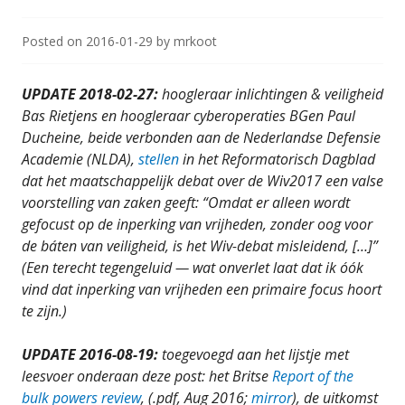
Posted on
2016-01-29
by
mrkoot
UPDATE 2018-02-27:
hoogleraar inlichtingen & veiligheid
Bas Rietjens en hoogleraar cyberoperaties BGen Paul
Ducheine, beide verbonden aan de Nederlandse Defensie
Academie (NLDA),
stellen
in het Reformatorisch Dagblad
dat het maatschappelijk debat over de Wiv2017 een valse
voorstelling van zaken geeft: “Omdat er alleen wordt
gefocust op de inperking van vrijheden, zonder oog voor
de báten van veiligheid, is het Wiv-debat misleidend, […]”
(Een terecht tegengeluid — wat onverlet laat dat ik óók
vind dat inperking van vrijheden een primaire focus hoort
te zijn.)
UPDATE 2016-08-19:
toegevoegd aan het lijstje met
leesvoer onderaan deze post: het Britse
Report of the
bulk powers review
, (.pdf, Aug 2016;
mirror
), de uitkomst