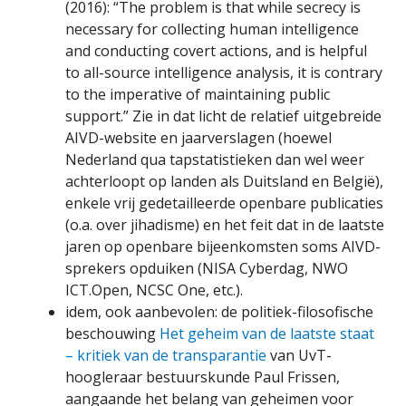
(2016): “The problem is that while secrecy is
necessary for collecting human intelligence
and conducting covert actions, and is helpful
to all-source intelligence analysis, it is contrary
to the imperative of maintaining public
support.” Zie in dat licht de relatief uitgebreide
AIVD-website en jaarverslagen (hoewel
Nederland qua tapstatistieken dan wel weer
achterloopt op landen als Duitsland en België),
enkele vrij gedetailleerde openbare publicaties
(o.a. over jihadisme) en het feit dat in de laatste
jaren op openbare bijeenkomsten soms AIVD-
sprekers opduiken (NISA Cyberdag, NWO
ICT.Open, NCSC One, etc.).
idem, ook aanbevolen: de politiek-filosofische
beschouwing
Het geheim van de laatste staat
– kritiek van de transparantie
van UvT-
hoogleraar bestuurskunde Paul Frissen,
aangaande het belang van geheimen voor