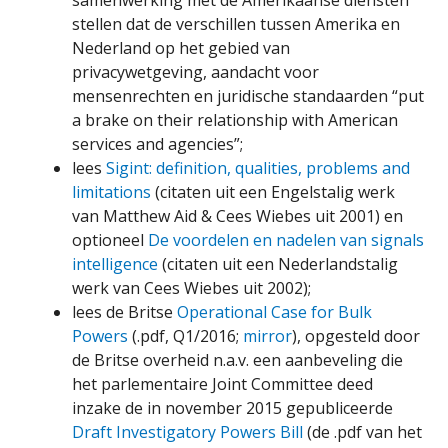
samenwerking met de Amerikaanse diensten
stellen dat de verschillen tussen Amerika en
Nederland op het gebied van
privacywetgeving, aandacht voor
mensenrechten en juridische standaarden “put
a brake on their relationship with American
services and agencies”;
lees
Sigint: definition, qualities, problems and
limitations
(citaten uit een Engelstalig werk
van Matthew Aid & Cees Wiebes uit 2001) en
optioneel
De voordelen en nadelen van signals
intelligence
(citaten uit een Nederlandstalig
werk van Cees Wiebes uit 2002);
lees de Britse
Operational Case for Bulk
Powers
(.pdf, Q1/2016;
mirror
), opgesteld door
de Britse overheid n.a.v. een aanbeveling die
het parlementaire Joint Committee deed
inzake de in november 2015 gepubliceerde
Draft Investigatory Powers Bill
(de .pdf van het