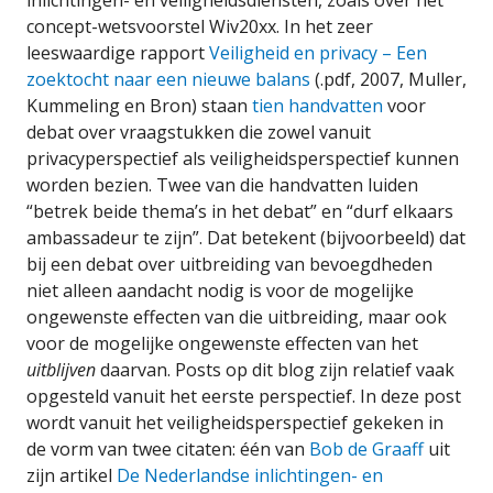
inlichtingen- en veiligheidsdiensten, zoals over het
concept-wetsvoorstel Wiv20xx. In het zeer
leeswaardige rapport
Veiligheid en privacy – Een
zoektocht naar een nieuwe balans
(.pdf, 2007, Muller,
Kummeling en Bron) staan
tien handvatten
voor
debat over vraagstukken die zowel vanuit
privacyperspectief als veiligheidsperspectief kunnen
worden bezien. Twee van die handvatten luiden
“betrek beide thema’s in het debat” en “durf elkaars
ambassadeur te zijn”. Dat betekent (bijvoorbeeld) dat
bij een debat over uitbreiding van bevoegdheden
niet alleen aandacht nodig is voor de mogelijke
ongewenste effecten van die uitbreiding, maar ook
voor de mogelijke ongewenste effecten van het
uitblijven
daarvan. Posts op dit blog zijn relatief vaak
opgesteld vanuit het eerste perspectief. In deze post
wordt vanuit het veiligheidsperspectief gekeken in
de vorm van twee citaten: één van
Bob de Graaff
uit
zijn artikel
De Nederlandse inlichtingen- en