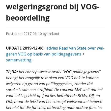
weigeringsgrond bij VOG-
beoordeling
Posted on
2017-06-10
by
mrkoot
UPDATE 2019-12-06:
advies Raad van State over wei­
ge­ren VOG op ba­sis van po­li­tie­ge­ge­vens
+
samenvatting
.
TL;DR:
het concept-wetsvoorstel “VOG politiegegevens”
beoogt het mogelijk te maken een VOG ook te kunnen
weigeren op grond van politiegegevens, zonder dat
sprake is van een strafblad. De concept-MvT stelt dat het
voorstel is gericht op functies betreffende BOAs, DJI, en
OM, maar de tekst van het concept-wetsvoorstel beperkt
het niet tot die functies; uitbreiding naar andere functies