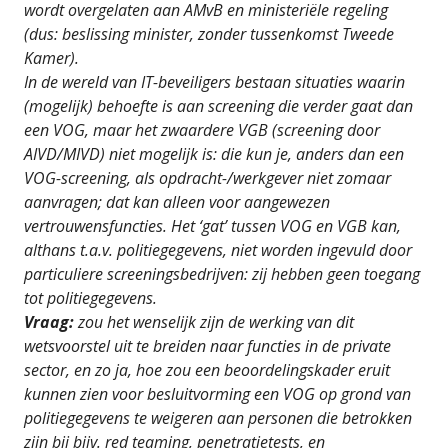
wordt overgelaten aan AMvB en ministeriële regeling
(dus: beslissing minister, zonder tussenkomst Tweede
Kamer).
In de wereld van IT-beveiligers bestaan situaties waarin
(mogelijk) behoefte is aan screening die verder gaat dan
een VOG, maar het zwaardere VGB (screening door
AIVD/MIVD) niet mogelijk is: die kun je, anders dan een
VOG-screening, als opdracht-/werkgever niet zomaar
aanvragen; dat kan alleen voor aangewezen
vertrouwensfuncties. Het ‘gat’ tussen VOG en VGB kan,
althans t.a.v. politiegegevens, niet worden ingevuld door
particuliere screeningsbedrijven: zij hebben geen toegang
tot politiegegevens.
Vraag:
zou het wenselijk zijn de werking van dit
wetsvoorstel uit te breiden naar functies in de private
sector, en zo ja, hoe zou een beoordelingskader eruit
kunnen zien voor besluitvorming een VOG op grond van
politiegegevens te weigeren aan personen die betrokken
zijn bij bijv. red teaming, penetratietests, en