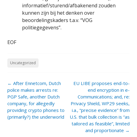
informatief/sturend/afbakenend zouden
kunnen zijn bij het denken over
beoordelingskaders t.a.v. “VOG
politiegegevens”.
EOF
Uncategorized
Post
←
After Ennetcom, Dutch
EU LIBE proposes end-to-
navigation
police makes arrests re:
end encryption in e-
PGP Safe, another Dutch
Communications; and, re:
company, for allegedly
Privacy Shield, WP29 seeks,
providing crypto phones to
i.a., “precise evidence” from
(primarily?) the underworld
U.S. that bulk collection is “as
tailored as feasible”, limited
and proportionate
→