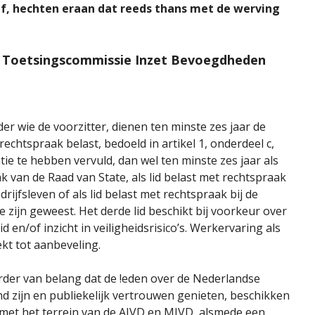
ief, hechten eraan dat reeds thans met de werving
de Toetsingscommissie Inzet Bevoegdheden
er wie de voorzitter, dienen ten minste zes jaar de
echtspraak belast, bedoeld in artikel 1, onderdeel c,
tie te hebben vervuld, dan wel ten minste zes jaar als
k van de Raad van State, als lid belast met rechtspraak
rijfsleven of als lid belast met rechtspraak bij de
zijn geweest. Het derde lid beschikt bij voorkeur over
 en/of inzicht in veiligheidsrisico’s. Werkervaring als
kt tot aanbeveling.
erder van belang dat de !eden over de Nederlandse
d zijn en publiekelijk vertrouwen genieten, beschikken
 met het terrein van de AIVD en MIVD, alsmede een