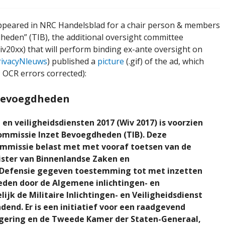
ppeared in NRC Handelsblad for a chair person & members
eden” (TIB), the additional oversight committee
v20xx) that will perform binding ex-ante oversight on
ivacyNleuws
) published a
picture
(.gif) of the ad, which
; OCR errors corrected):
 Bevoegdheden
en veiligheidsdiensten 2017 (Wiv 2017) is voorzien
ommissie Inzet Bevoegdheden (TIB). Deze
ommissie
belast met met vooraf toetsen van de
ister van Binnenlandse Zaken
en
an Defensie gegeven toestemming tot met inzetten
eden door de Algemene
inlichtingen- en
lijk
de Militaire Inlichtingen- en Veiligheidsdienst
dend. Er is een
initiatief voor een raadgevend
egering en de Tweede Kamer der
Staten-Generaal,