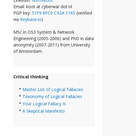
LinkedIn:
/in/mrkoot
Email: koot at cyberwar dot nl
PGP key:
51F9 8FC9 C92A 1165
(verified
via
Keybase.io
)
MSc in OS3 System & Network
Engineering (2005-2006) and PhD in data
anonymity (2007-2011) from University
of Amsterdam.
Critical thinking
*
Master List of Logical Fallacies
*
Taxonomy of Logical Fallacies
*
Your Logical Fallacy Is
*
A Skeptical Manifesto