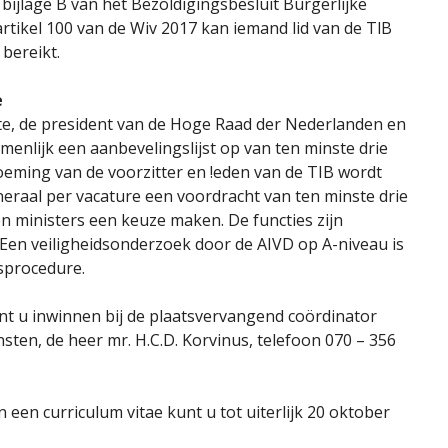
bijlage B van het Bezoldigingsbesluit Burgerlijke
tikel 100 van de Wiv 2017 kan iemand lid van de TlB
 bereikt.
e
ate, de president van de Hoge Raad der Nederlanden en
nlijk een aanbevelingslijst op van ten minste drie
oeming van de voorzitter en !eden van de TIB wordt
raal per vacature een voordracht van ten minste drie
 ministers een keuze maken. De functies zijn
Een veiligheidsonderzoek door de AIVD op A-niveau is
sprocedure.
nt u inwinnen bij de plaatsvervangend coördinator
nsten, de heer mr. H.C.D. Korvinus, telefoon 070 – 356
an een curriculum vitae kunt u tot uiterlijk 20 oktober