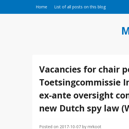
Skip to content
Home
List of all posts on this blog
M
Vacancies for chair 
Toetsingcommissie I
ex-ante oversight co
new Dutch spy law (
Posted on
2017-10-07
by
mrkoot